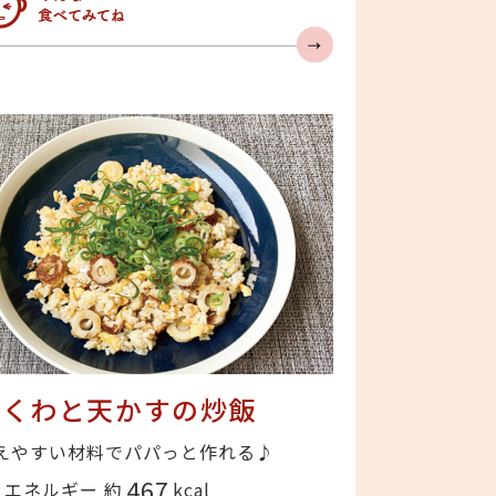
んなの人気急上昇
ちくわと天かすの炒飯
えやすい材料でパパっと作れる♪
467
エネルギー 約
kcal