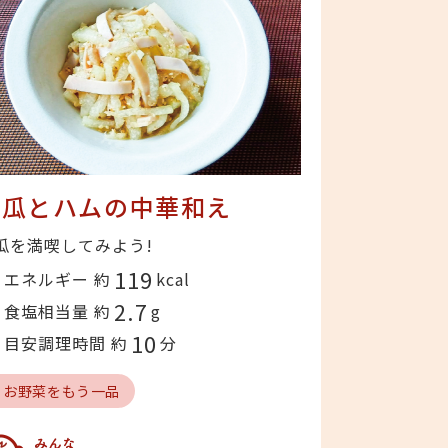
冬瓜とハムの中華和え
瓜を満喫してみよう!
119
エネルギー 約
kcal
2.7
食塩相当量 約
g
10
目安調理時間 約
分
# お野菜をもう一品