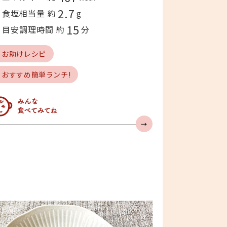
2.7
食塩相当量 約
g
15
目安調理時間 約
分
# お助けレシピ
# おすすめ簡単ランチ!
んなの人気急上昇