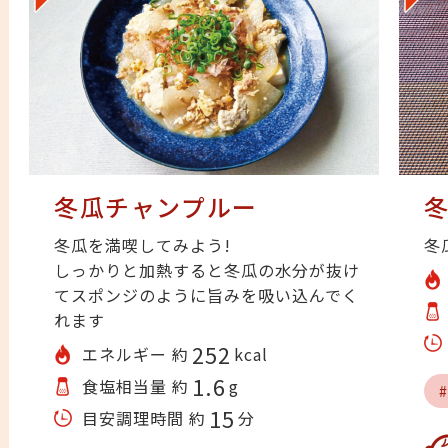
冬瓜チャンプルー
冬瓜を満喫してみよう!
冬
しっかりと加熱すると冬瓜の水分が抜け
てスポンジのように旨みを吸い込んでく
れます
252
エネルギー 約
kcal
1.6
食塩相当量 約
g
15
目安調理時間 約
分