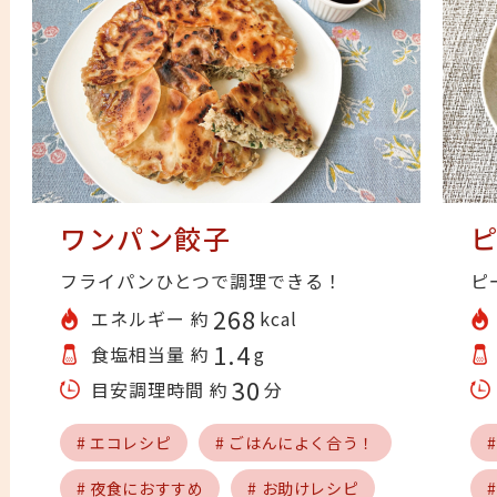
ワンパン餃子
フライパンひとつで調理できる！
ピ
268
エネルギー 約
kcal
1.4
食塩相当量 約
g
30
目安調理時間 約
分
# エコレシピ
# ごはんによく合う！
# 夜食におすすめ
# お助けレシピ