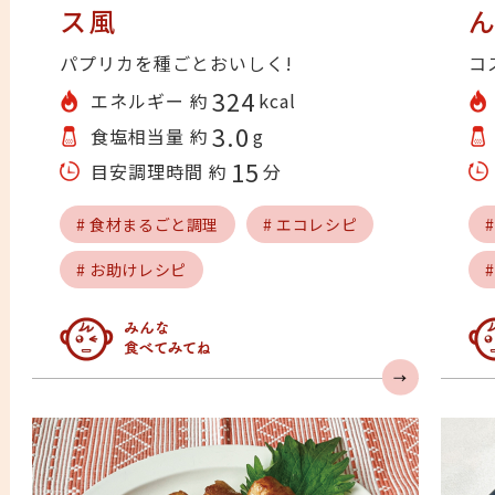
ス風
パプリカを種ごとおいしく!
コ
324
エネルギー 約
kcal
3.0
食塩相当量 約
g
15
目安調理時間 約
分
# 食材まるごと調理
# エコレシピ
# お助けレシピ
みんなの人気急上昇
み