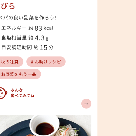
んぴら
スパの良い副菜を作ろう!
83
エネルギー 約
kcal
4.3
食塩相当量 約
g
15
目安調理時間 約
分
# 秋の味覚
# お助けレシピ
# お野菜をもう一品
んなの人気急上昇