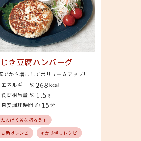
ひじき豆腐ハンバーグ
腐でかさ増ししてボリュームアップ!
268
エネルギー 約
kcal
1.5
食塩相当量 約
g
15
目安調理時間 約
分
# たんぱく質を摂ろう！
# お助けレシピ
# かさ増しレシピ