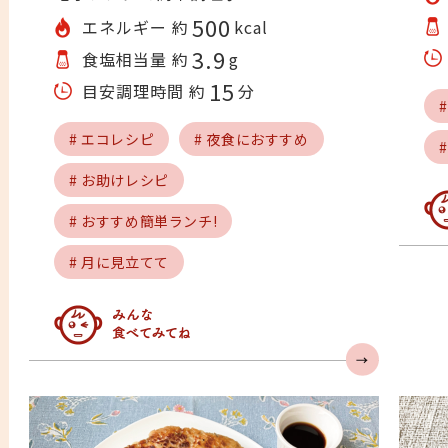
500
エネルギー 約
kcal
3.9
食塩相当量 約
g
15
目安調理時間 約
分
# エコレシピ
# 夜食におすすめ
# お助けレシピ
# おすすめ簡単ランチ!
み
# 月に見立てて
みんなの人気急上昇