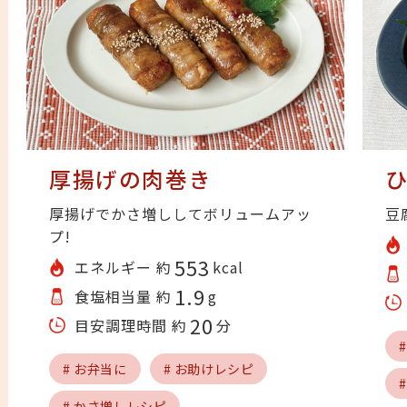
厚揚げの肉巻き
厚揚げでかさ増ししてボリュームアッ
豆
プ!
553
エネルギー 約
kcal
1.9
食塩相当量 約
g
20
目安調理時間 約
分
# お弁当に
# お助けレシピ
# かさ増しレシピ