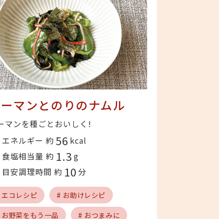
ピーマンとのりのナムル
ーマンを種ごとおいしく!
56
エネルギー 約
kcal
1.3
食塩相当量 約
g
10
目安調理時間 約
分
# エコレシピ
# お助けレシピ
# お野菜をもう一品
# おつまみに