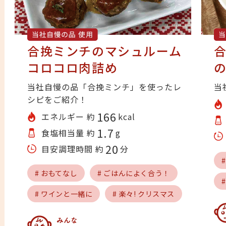
合挽ミンチのマシュルーム
コロコロ肉詰め
当社自慢の品「合挽ミンチ」を使ったレ
当
シピをご紹介！
166
エネルギー 約
kcal
1.7
食塩相当量 約
g
20
目安調理時間 約
分
# おもてなし
# ごはんによく合う！
# ワインと一緒に
# 楽々! クリスマス