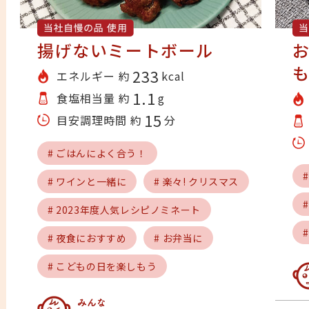
揚げないミートボール
も
233
エネルギー 約
kcal
1.1
食塩相当量 約
g
15
目安調理時間 約
分
# ごはんによく合う！
# ワインと一緒に
# 楽々! クリスマス
# 2023年度人気レシピノミネート
# 夜食におすすめ
# お弁当に
# こどもの日を楽しもう
み