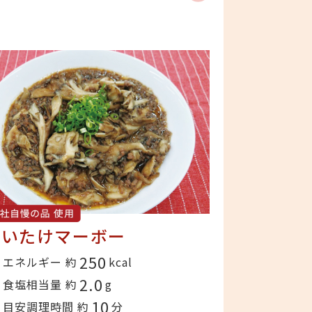
まいたけマーボー
250
エネルギー 約
kcal
2.0
食塩相当量 約
g
10
目安調理時間 約
分