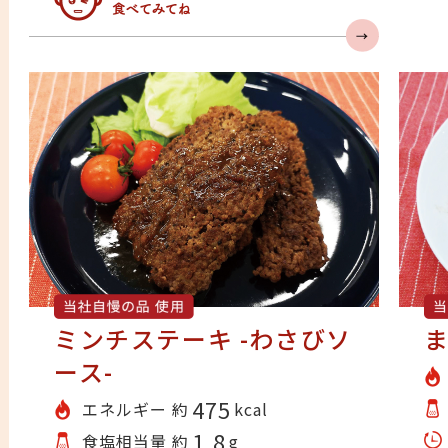
みんな食べてみてね
ミンチステーキ -わさびソ
ース-
475
エネルギー 約
kcal
1.8
食塩相当量 約
g