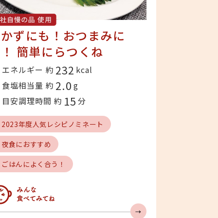
おかずにも！おつまみに
！ 簡単にらつくね
232
エネルギー 約
kcal
2.0
食塩相当量 約
g
15
目安調理時間 約
分
# 2023年度人気レシピノミネート
# 夜食におすすめ
# ごはんによく合う！
んな食べてみてね