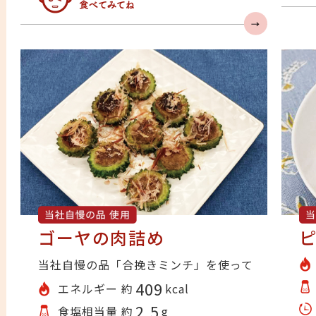
み
みんな食べてみてね
ゴーヤの肉詰め
当社自慢の品「合挽きミンチ」を使って
409
エネルギー 約
kcal
2.5
食塩相当量 約
g