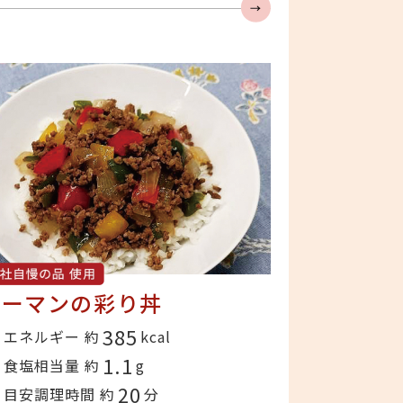
んな食べてみてね
ピーマンの彩り丼
385
エネルギー 約
kcal
1.1
食塩相当量 約
g
20
目安調理時間 約
分