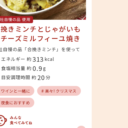
合挽きミンチとじゃがいも
のチーズミルフィーユ焼き
社自慢の品「合挽きミンチ」を使って
313
エネルギー 約
kcal
0.9
食塩相当量 約
g
20
目安調理時間 約
分
# ワインと一緒に
# 楽々! クリスマス
# 夜食におすすめ