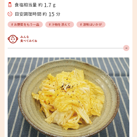
1.7
食塩相当量 約
g
15
目安調理時間 約
分
# お野菜をもう一品
# 汁物を添えて
# 涼味はいかが
みんな食べてみてね