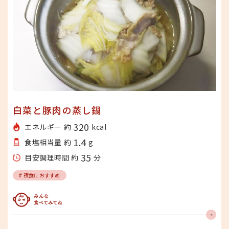
白菜と豚肉の蒸し鍋
320
エネルギー 約
kcal
1.4
食塩相当量 約
g
35
目安調理時間 約
分
# 夜食におすすめ
みんな食べてみてね