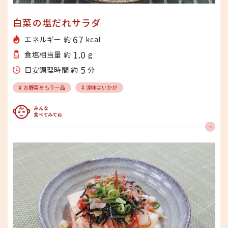
白菜の塩だれサラダ
67
エネルギー 約
kcal
1.0
食塩相当量 約
g
5
目安調理時間 約
分
# お野菜をもう一品
# 涼味はいかが
みんな食べてみてね