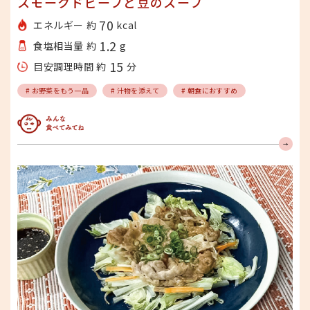
スモークドビーフと豆のスープ
70
エネルギー 約
kcal
1.2
食塩相当量 約
g
15
目安調理時間 約
分
# お野菜をもう一品
# 汁物を添えて
# 朝食におすすめ
みんな食べてみてね