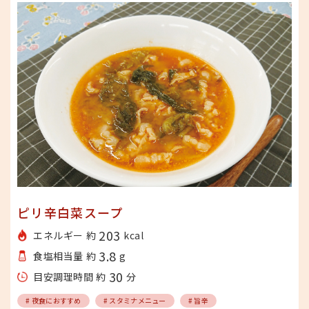
ピリ辛白菜スープ
203
エネルギー 約
kcal
3.8
食塩相当量 約
g
30
目安調理時間 約
分
# 夜食におすすめ
# スタミナメニュー
# 旨辛