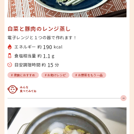
白菜と豚肉のレンジ蒸し
電子レンジと１つの器で作れます！
190
エネルギー 約
kcal
1.1
食塩相当量 約
g
15
目安調理時間 約
分
# 夜食におすすめ
# お助けレシピ
# お野菜をもう一品
みんな食べてみてね