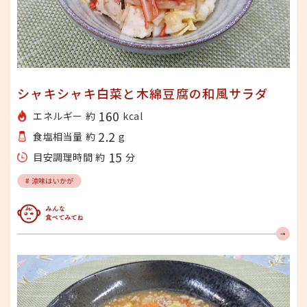
シャキシャキ白菜と木綿豆腐の和風サラダ
160
エネルギー 約
kcal
2.2
食塩相当量 約
g
15
目安調理時間 約
分
# 涼味はいかが
みんな食べてみてね