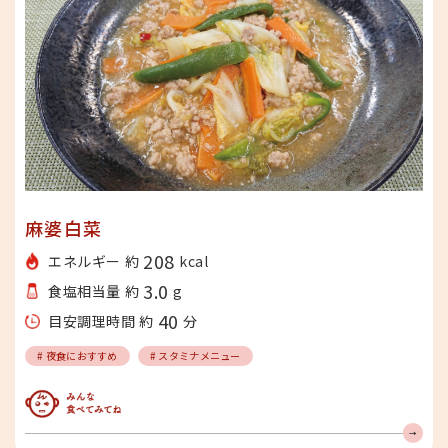
麻婆白菜
208
エネルギー 約
kcal
3.0
食塩相当量 約
g
40
目安調理時間 約
分
# 夜食におすすめ
# スタミナメニュー
みんな食べてみてね