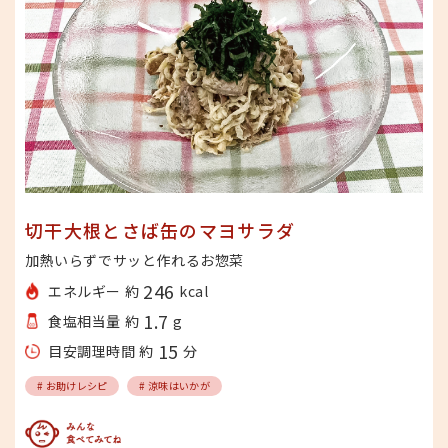
切干大根とさば缶のマヨサラダ
加熱いらずでサッと作れるお惣菜
246
エネルギー 約
kcal
1.7
食塩相当量 約
g
15
目安調理時間 約
分
# お助けレシピ
# 涼味はいかが