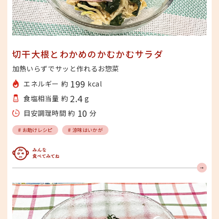
切干大根とわかめのかむかむサラダ
加熱いらずでサッと作れるお惣菜
199
エネルギー 約
kcal
2.4
食塩相当量 約
g
10
目安調理時間 約
分
# お助けレシピ
# 涼味はいかが
みんな食べてみてね