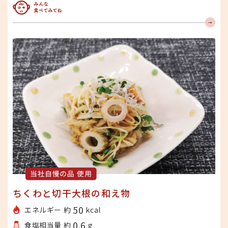
みんな食べてみてね
ちくわと切干大根の和え物
50
エネルギー 約
kcal
0.6
食塩相当量 約
g