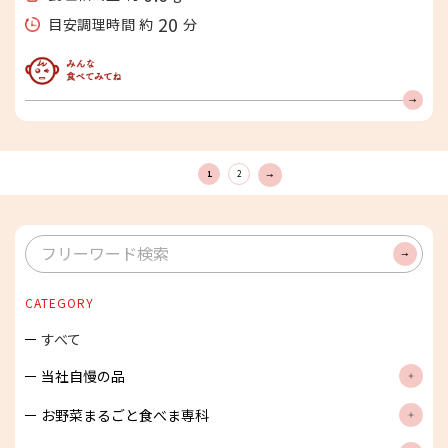
20
目安調理時間 約
分
みんな食べてみてね
1
2
次
へ
検
索
CATEGORY
すべて
当社自慢の品
お野菜まるごと食べま専科