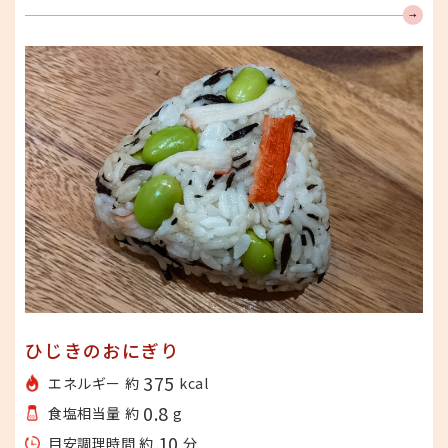
みんな食べてみてね
ひじきのおにぎり
375
エネルギー 約
kcal
0.8
食塩相当量 約
g
10
目安調理時間 約
分