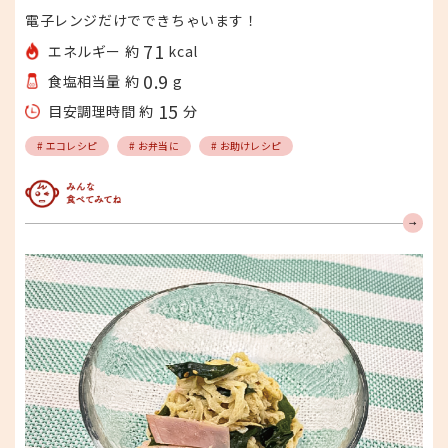
電子レンジだけでできちゃいます！
71
エネルギー 約
kcal
0.9
食塩相当量 約
g
15
目安調理時間 約
分
# エコレシピ
# お弁当に
# お助けレシピ
みんな食べてみてね