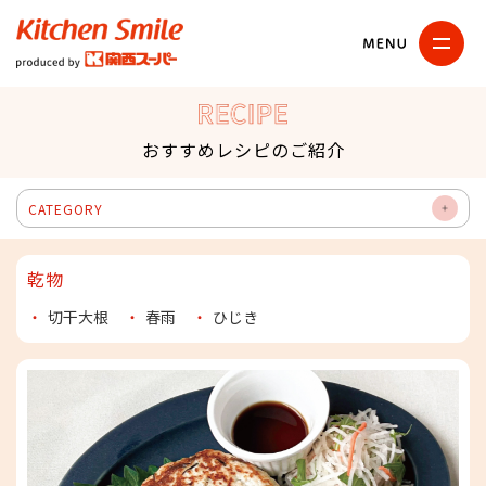
キッチンスマイル
関西スーパー
RECIPE
おすすめレシピのご紹介
CATEGORY
OP
EN
乾物
・
切干大根
・
春雨
・
ひじき