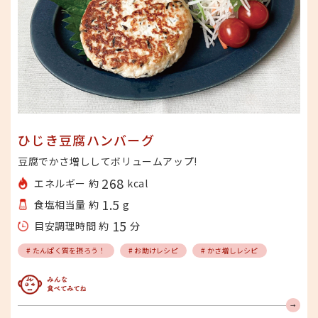
ひじき豆腐ハンバーグ
豆腐でかさ増ししてボリュームアップ!
268
エネルギー 約
kcal
1.5
食塩相当量 約
g
15
目安調理時間 約
分
# たんぱく質を摂ろう！
# お助けレシピ
# かさ増しレシピ
みんな食べてみてね