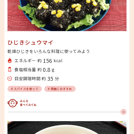
ひじきシュウマイ
乾燥ひじきをいろんな料理に使ってみよう
156
エネルギー 約
kcal
0.8
食塩相当量 約
g
35
目安調理時間 約
分
# スパイスを使って
# 夜食におすすめ
みんな食べてみてね