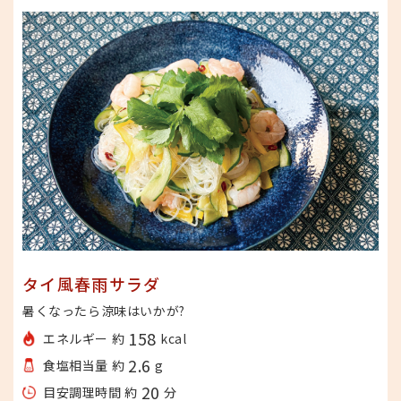
タイ風春雨サラダ
暑くなったら涼味はいかが?
158
エネルギー 約
kcal
2.6
食塩相当量 約
g
20
目安調理時間 約
分