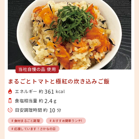
まるごとトマトと極紅の炊き込みご飯
361
エネルギー 約
kcal
2.4
食塩相当量 約
g
10
目安調理時間 約
分
# 食材まるごと調理
# おすすめ簡単ランチ!
# 応援しています！さかなの日