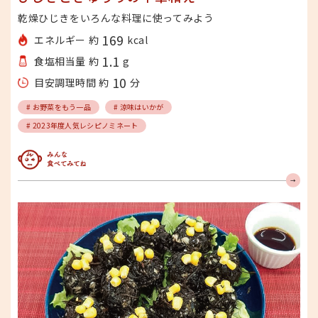
乾燥ひじきをいろんな料理に使ってみよう
169
エネルギー 約
kcal
1.1
食塩相当量 約
g
10
目安調理時間 約
分
# お野菜をもう一品
# 涼味はいかが
# 2023年度人気レシピノミネート
みんな食べてみてね