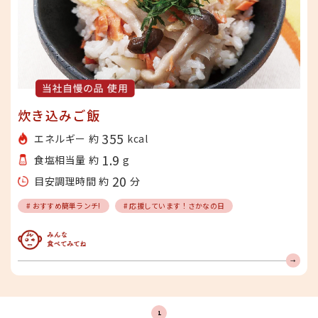
炊き込みご飯
355
エネルギー 約
kcal
1.9
食塩相当量 約
g
20
目安調理時間 約
分
# おすすめ簡単ランチ!
# 応援しています！さかなの日
みんな食べてみてね
1