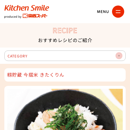
キッチンスマイル
関西スーパー
RECIPE
おすすめレシピのご紹介
CATEGORY
OP
EN
籾貯蔵 今摺米 きたくりん