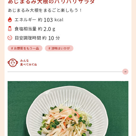
あじまるみ大根のパリパリサラダ
あじまるみ大根をまるごと楽しもう！
103
エネルギー 約
kcal
2.0
食塩相当量 約
g
10
目安調理時間 約
分
# お野菜をもう一品
# 涼味はいかが
みんな食べてみてね