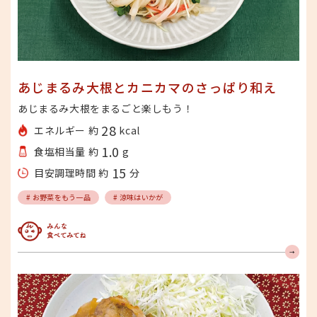
あじまるみ大根とカニカマのさっぱり和え
あじまるみ大根をまるごと楽しもう！
28
エネルギー 約
kcal
1.0
食塩相当量 約
g
15
目安調理時間 約
分
# お野菜をもう一品
# 涼味はいかが
みんな食べてみてね