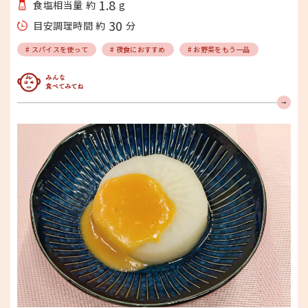
1.8
食塩相当量 約
g
30
目安調理時間 約
分
# スパイスを使って
# 夜食におすすめ
# お野菜をもう一品
みんな食べてみてね