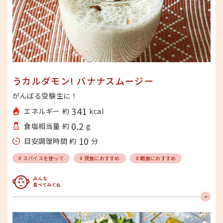
うカルダモン! バナナスムージー
がんばる受験生に！
341
エネルギー 約
kcal
0.2
食塩相当量 約
g
10
目安調理時間 約
分
# スパイスを使って
# 夜食におすすめ
# 朝食におすすめ
みんな食べてみてね