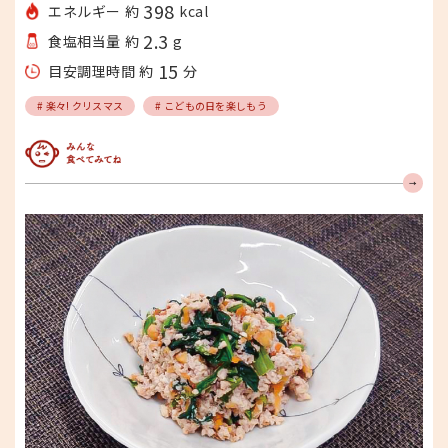
398
エネルギー 約
kcal
2.3
食塩相当量 約
g
15
目安調理時間 約
分
# 楽々! クリスマス
# こどもの日を楽しもう
みんな食べてみてね