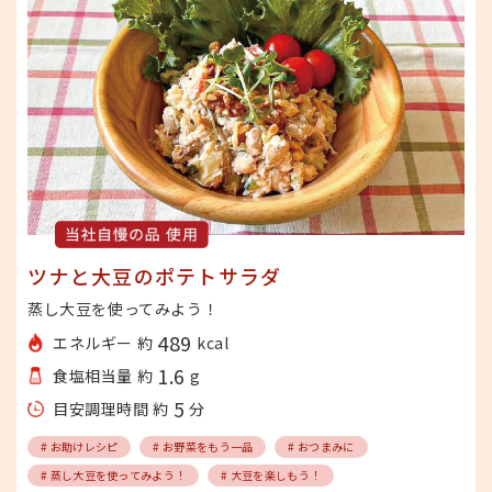
ツナと大豆のポテトサラダ
蒸し大豆を使ってみよう！
489
エネルギー 約
kcal
1.6
食塩相当量 約
g
5
目安調理時間 約
分
# お助けレシピ
# お野菜をもう一品
# おつまみに
# 蒸し大豆を使ってみよう！
# 大豆を楽しもう！