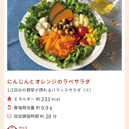
にんじんとオレンジのラぺサラダ
1/2日分の野菜が摂れるバランスサラダ（※）
233
エネルギー 約
kcal
0.9
食塩相当量 約
g
20
目安調理時間 約
分