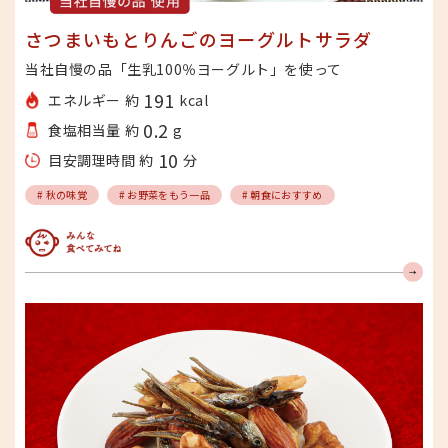
さつまいもとりんごのヨーグルトサラダ
当社自慢の品「生乳100％ヨーグルト」を使って
191
エネルギー 約
kcal
0.2
食塩相当量 約
g
10
目安調理時間 約
分
# 秋の味覚
# お野菜をもう一品
# 朝食におすすめ
みんな食べてみてね