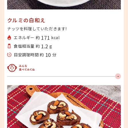
クルミの白和え
ナッツを料理していただきます!
171
エネルギー 約
kcal
1.2
食塩相当量 約
g
10
目安調理時間 約
分
みんな食べてみてね