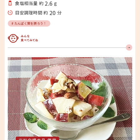
2.6
食塩相当量 約
g
20
目安調理時間 約
分
# たんぱく質を摂ろう！
みんな食べてみてね