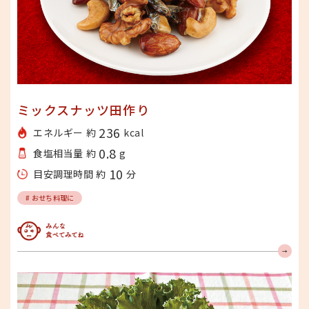
ミックスナッツ田作り
236
エネルギー 約
kcal
0.8
食塩相当量 約
g
10
目安調理時間 約
分
# おせち料理に
みんな食べてみてね