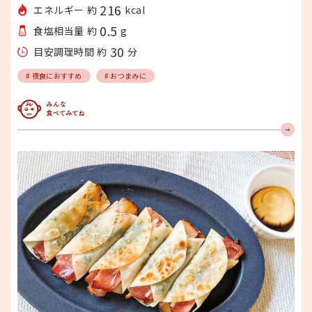
216
エネルギー 約
kcal
0.5
食塩相当量 約
g
30
目安調理時間 約
分
# 夜食におすすめ
# おつまみに
みんな食べてみてね