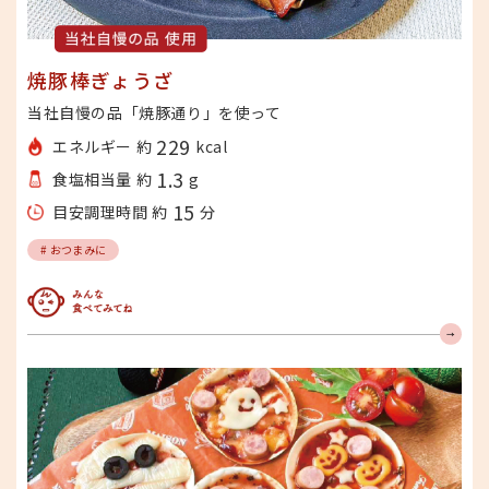
焼豚棒ぎょうざ
当社自慢の品「焼豚通り」を使って
229
エネルギー 約
kcal
1.3
食塩相当量 約
g
15
目安調理時間 約
分
# おつまみに
みんな食べてみてね