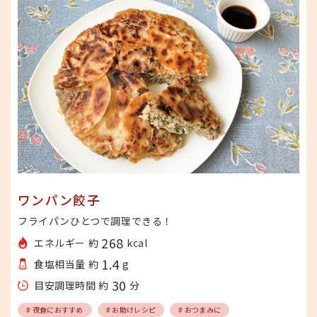
ワンパン餃子
フライパンひとつで調理できる！
268
エネルギー 約
kcal
1.4
食塩相当量 約
g
30
目安調理時間 約
分
# 夜食におすすめ
# お助けレシピ
# おつまみに