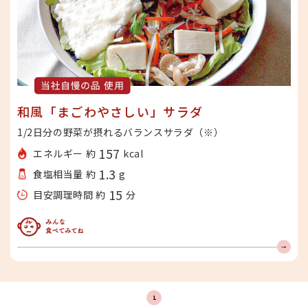
和風「まごわやさしい」サラダ
1/2日分の野菜が摂れるバランスサラダ（※）
157
エネルギー 約
kcal
1.3
食塩相当量 約
g
15
目安調理時間 約
分
みんな食べてみてね
1