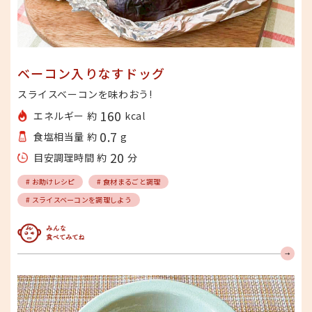
ベーコン入りなすドッグ
スライスベーコンを味わおう!
160
エネルギー 約
kcal
0.7
食塩相当量 約
g
20
目安調理時間 約
分
# お助けレシピ
# 食材まるごと調理
# スライスベーコンを調理しよう
みんな食べてみてね