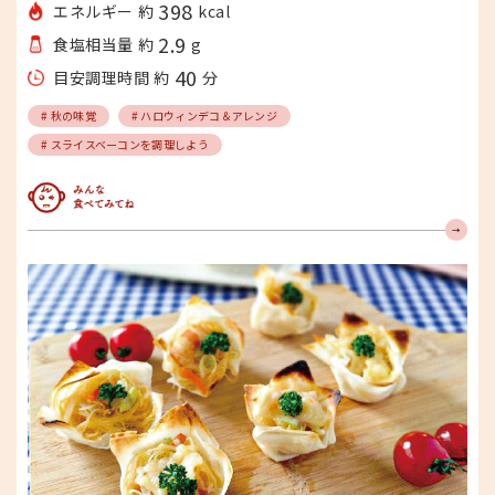
398
エネルギー 約
kcal
2.9
食塩相当量 約
g
40
目安調理時間 約
分
# 秋の味覚
# ハロウィンデコ＆アレンジ
# スライスベーコンを調理しよう
みんな食べてみてね