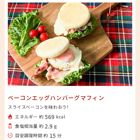
ベーコンエッグハンバーグマフィン
スライスベーコンを味わおう!
569
エネルギー 約
kcal
2.9
食塩相当量 約
g
15
目安調理時間 約
分