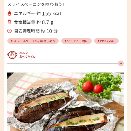
スライスベーコンを味わおう!
155
エネルギー 約
kcal
0.7
食塩相当量 約
g
10
目安調理時間 約
分
# スライスベーコンを調理しよう
# ワインと一緒に
# おつまみに
みんな食べてみてね