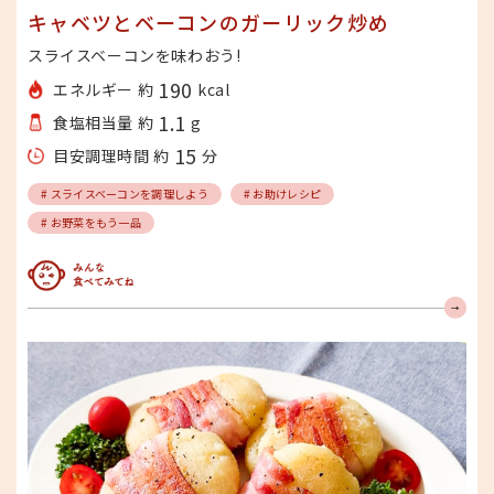
キャベツとベーコンのガーリック炒め
スライスベーコンを味わおう!
190
エネルギー 約
kcal
1.1
食塩相当量 約
g
15
目安調理時間 約
分
# スライスベーコンを調理しよう
# お助けレシピ
# お野菜をもう一品
みんな食べてみてね