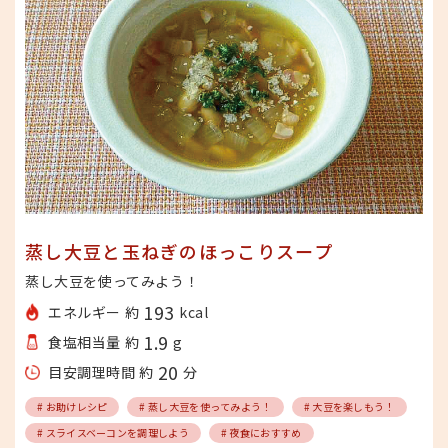
蒸し大豆と玉ねぎのほっこりスープ
蒸し大豆を使ってみよう！
193
エネルギー 約
kcal
1.9
食塩相当量 約
g
20
目安調理時間 約
分
# お助けレシピ
# 蒸し大豆を使ってみよう！
# 大豆を楽しもう！
# スライスベーコンを調理しよう
# 夜食におすすめ