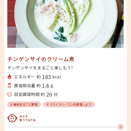
チンゲンサイのクリーム煮
チンゲンサイをまるごと楽しもう!
183
エネルギー 約
kcal
1.6
食塩相当量 約
g
20
目安調理時間 約
分
# 食材まるごと調理
# スライスベーコンを調理しよう
みんな食べてみてね