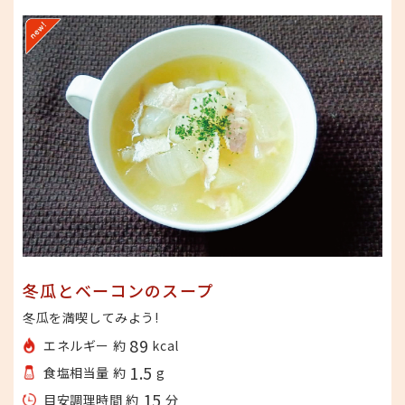
冬瓜とベーコンのスープ
冬瓜を満喫してみよう!
89
エネルギー 約
kcal
1.5
食塩相当量 約
g
15
目安調理時間 約
分