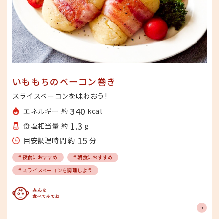
いももちのベーコン巻き
スライスベーコンを味わおう!
340
エネルギー 約
kcal
1.3
食塩相当量 約
g
15
目安調理時間 約
分
# 夜食におすすめ
# 朝食におすすめ
# スライスベーコンを調理しよう
みんな食べてみてね