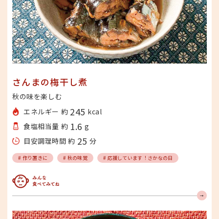
さんまの梅干し煮
秋の味を楽しむ
245
エネルギー 約
kcal
1.6
食塩相当量 約
g
25
目安調理時間 約
分
# 作り置きに
# 秋の味覚
# 応援しています！さかなの日
みんな食べてみてね