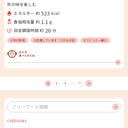
秋の味を楽しむ
523
エネルギー 約
kcal
1.1
食塩相当量 約
g
20
目安調理時間 約
分
# 秋の味覚
# 応援しています！さかなの日
# ワインと一緒に
みんな食べてみてね
…
1
2
3
7
次
へ
検
索
CATEGORY