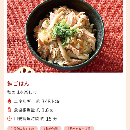
鮭ごはん
秋の味を楽しむ
348
エネルギー 約
kcal
1.6
食塩相当量 約
g
15
目安調理時間 約
分
# 夜食におすすめ
# 秋の味覚
# 新米を食べよう