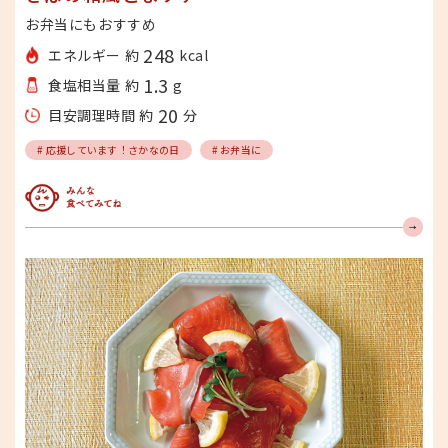
お弁当にもおすすめ
248
エネルギー 約
kcal
1.3
食塩相当量 約
g
20
目安調理時間 約
分
# 応援しています！さかなの日
# お弁当に
みんな食べてみてね