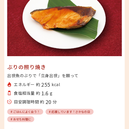
ぶりの照り焼き
出世魚のぶりで「立身出世」を願って
255
エネルギー 約
kcal
1.6
食塩相当量 約
g
20
目安調理時間 約
分
# ごはんによく合う！
# 応援しています！さかなの日
# おせち料理に