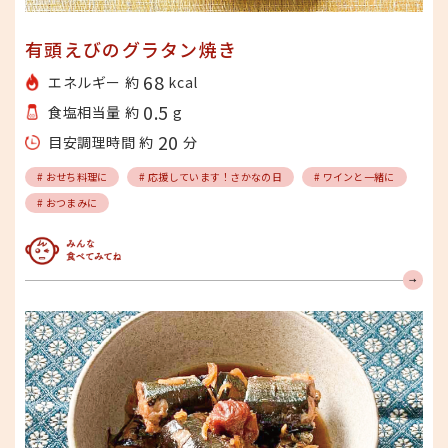
有頭えびのグラタン焼き
68
エネルギー 約
kcal
0.5
食塩相当量 約
g
20
目安調理時間 約
分
# おせち料理に
# 応援しています！さかなの日
# ワインと一緒に
# おつまみに
みんな食べてみてね