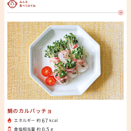
みんな食べてみてね
鯛のカルパッチョ
67
エネルギー 約
kcal
0.5
食塩相当量 約
g