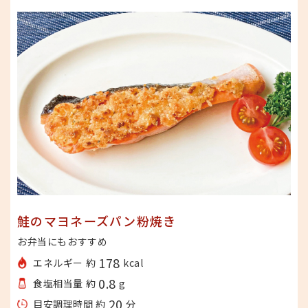
鮭のマヨネーズパン粉焼き
お弁当にもおすすめ
178
エネルギー 約
kcal
0.8
食塩相当量 約
g
20
目安調理時間 約
分