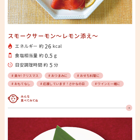
スモークサーモン〜レモン添え〜
26
エネルギー 約
kcal
0.5
食塩相当量 約
g
5
目安調理時間 約
分
# 楽々! クリスマス
# おつまみに
# おせち料理に
# おもてなし
# 応援しています！さかなの日
# ワインと一緒に
みんな食べてみてね