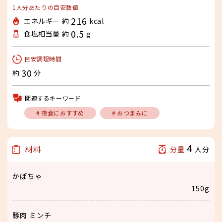
1人分あたりの目安数値
216
エネルギー 約
kcal
0.5
食塩相当量 約
g
目安調理時間
30
約
分
関連するキーワード
# 夜食におすすめ
# おつまみに
4
材料
分量
人分
かぼちゃ
150g
豚肉 ミンチ