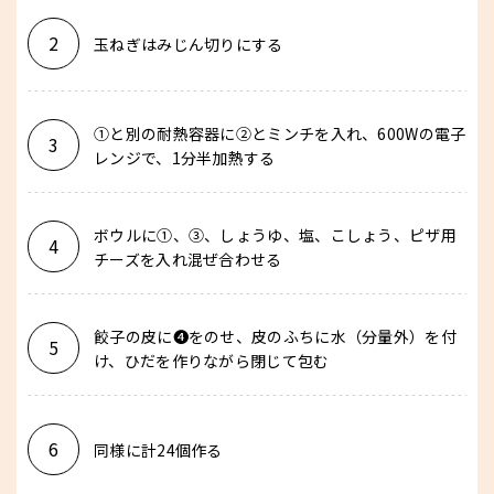
2
玉ねぎはみじん切りにする
①と別の耐熱容器に②とミンチを入れ、600Wの電子
3
レンジで、1分半加熱する
ボウルに①、③、しょうゆ、塩、こしょう、ピザ用
4
チーズを入れ混ぜ合わせる
餃子の皮に❹をのせ、皮のふちに水（分量外）を付
5
け、ひだを作りながら閉じて包む
6
同様に計24個作る