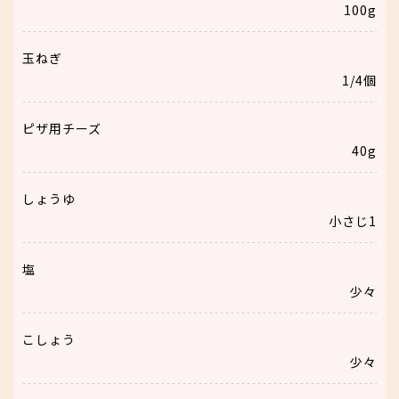
100g
玉ねぎ
1/4個
ピザ用チーズ
40g
しょうゆ
小さじ1
塩
少々
こしょう
少々