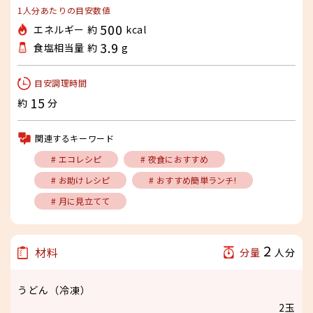
1人分あたりの目安数値
500
エネルギー 約
kcal
3.9
食塩相当量 約
g
目安調理時間
15
約
分
関連するキーワード
# エコレシピ
# 夜食におすすめ
# お助けレシピ
# おすすめ簡単ランチ!
# 月に見立てて
2
材料
分量
人分
うどん（冷凍）
2玉