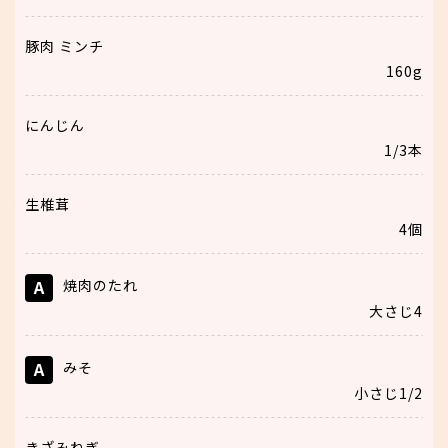
豚肉 ミンチ
160g
にんじん
1/3本
生椎茸
4個
A
焼肉のたれ
大さじ4
A
みそ
小さじ1/2
きざみねぎ