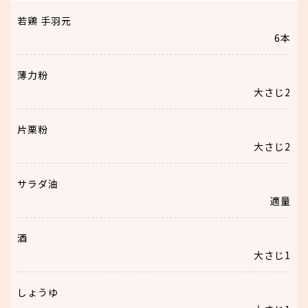
若鶏 手羽元
6本
薄力粉
大さじ2
片栗粉
大さじ2
サラダ油
適量
酒
大さじ1
しょうゆ