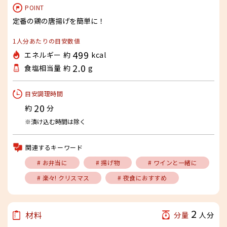
POINT
定番の鶏の唐揚げを簡単に！
1人分あたりの目安数値
499
エネルギー 約
kcal
2.0
食塩相当量 約
g
目安調理時間
20
約
分
※漬け込む時間は除く
関連するキーワード
# お弁当に
# 揚げ物
# ワインと一緒に
# 楽々! クリスマス
# 夜食におすすめ
2
材料
分量
人分