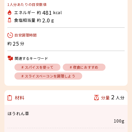
1人分あたりの目安数値
481
エネルギー 約
kcal
2.0
食塩相当量 約
g
目安調理時間
25
約
分
関連するキーワード
# スパイスを使って
# 夜食におすすめ
# スライスベーコンを調理しよう
2
材料
分量
人分
ほうれん草
100g