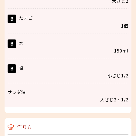
大さじ2
B
たまご
1個
B
水
150ml
B
塩
小さじ1/2
サラダ油
大さじ2・1/2
作り方