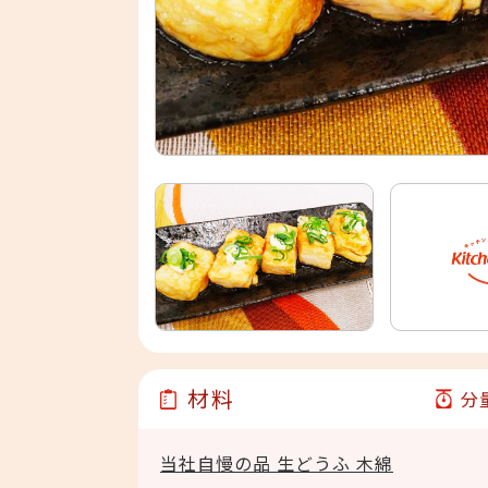
材料
分
当社自慢の品 生どうふ 木綿