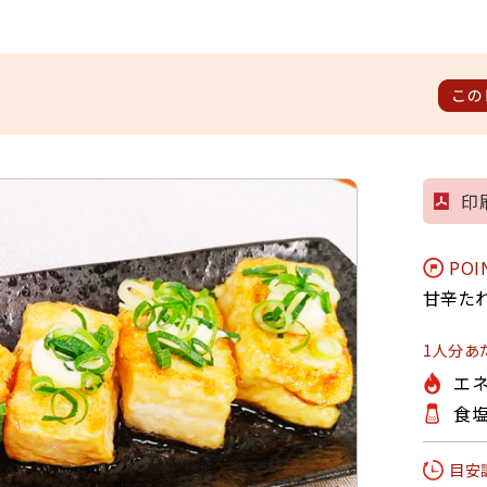
この
印
POI
甘辛た
1人分あ
エネ
食塩
目安