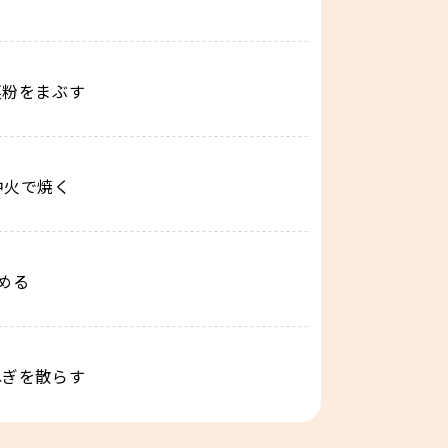
栗粉をまぶす
中火で焼く
める
ねぎを散らす