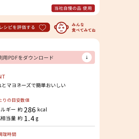
当社自慢の品 使用
レシピを評価する
刷用PDFをダウンロード
NT
れとマヨネーズで簡単おいしい
たりの目安数値
286
ルギー 約
kcal
1.4
相当量 約
g
調理時間