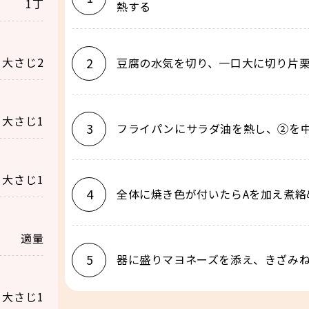
1丁
熱する
大さじ2
2
豆腐の水気を切り、一口大に切り片
大さじ1
3
フライパンにサラダ油を熱し、②を
大さじ1
4
全体に焼き色が付いたらAを加え煮絡
適量
5
器に盛りマヨネーズを添え、きざみ
大さじ1