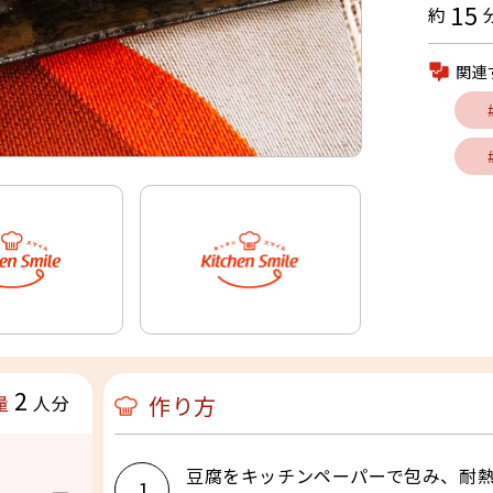
15
約
関連
2
作り方
量
人分
豆腐をキッチンペーパーで包み、耐熱
1