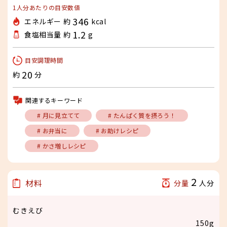
1人分あたりの目安数値
346
エネルギー 約
kcal
1.2
食塩相当量 約
g
目安調理時間
20
約
分
関連するキーワード
# 月に見立てて
# たんぱく質を摂ろう！
# お弁当に
# お助けレシピ
# かさ増しレシピ
2
材料
分量
人分
むきえび
150g