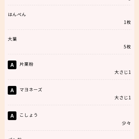
はんぺん
1枚
大葉
5枚
A
片栗粉
大さじ1
A
マヨネーズ
大さじ1
A
こしょう
少々