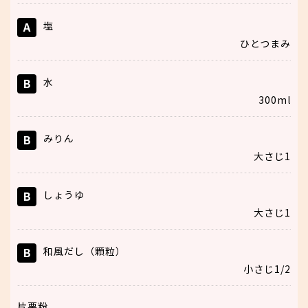
A
塩
ひとつまみ
B
水
300ml
B
みりん
大さじ1
B
しょうゆ
大さじ1
B
和風だし（顆粒）
小さじ1/2
片栗粉