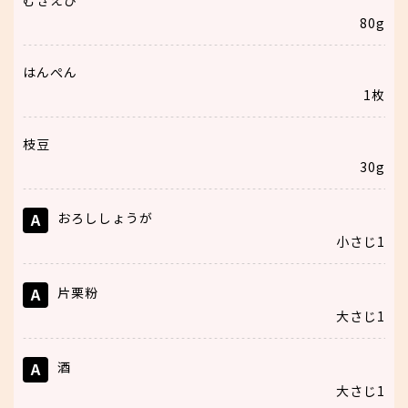
むきえび
80g
はんぺん
1枚
枝豆
30g
A
おろししょうが
小さじ1
A
片栗粉
大さじ1
A
酒
大さじ1