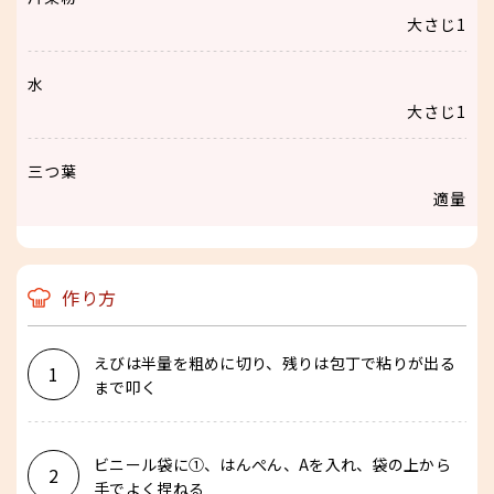
大さじ1
水
大さじ1
三つ葉
適量
作り方
えびは半量を粗めに切り、残りは包丁で粘りが出る
1
まで叩く
ビニール袋に①、はんぺん、Aを入れ、袋の上から
2
手でよく捏ねる