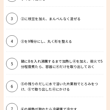
3
②に枝豆を加え、まんべんなく混ぜる
4
③を9等分にし、丸く形を整える
鍋にBを入れ沸騰するまで加熱し④を加え、弱火で5
5
分程度煮たら、容器に④だけを取り出しておく
⑤の残りのだしに水で溶いた片栗粉でとろみをつ
6
け、⑤で取り出した④にかける
7
⑥の粗熱が取れたら冷蔵庫で冷やす