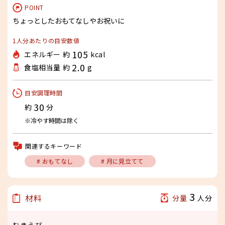
POINT
ちょっとしたおもてなしやお祝いに
1人分あたりの目安数値
105
エネルギー 約
kcal
2.0
食塩相当量 約
g
目安調理時間
30
約
分
※冷やす時間は除く
関連するキーワード
# おもてなし
# 月に見立てて
3
材料
分量
人分