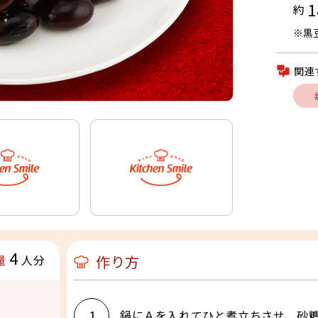
1
約
※黒
関連
4
作り方
量
人分
1
鍋にＡを入れてひと煮立ちさせ、砂