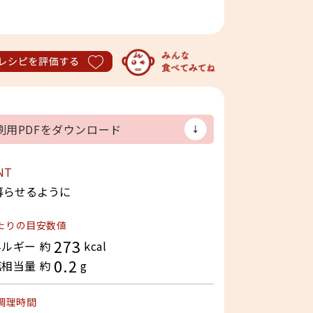
レシピを評価する
刷用PDFをダウンロード
NT
暮らせるように
たりの目安数値
273
ルギー 約
kcal
0.2
相当量 約
g
調理時間