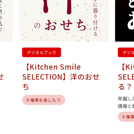
デジタルブック
デジ
【Kitchen Smile
【Ki
せ
SELECTION】洋のおせ
SE
ち
る？
年越し
# 催事を楽しもう
情報と
# 催