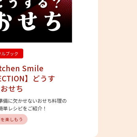
Next
タルブック
tchen Smile
LECTION】どうす
 おせち
準備に欠かせないおせち料理の
簡単レシピをご紹介！
事を楽しもう