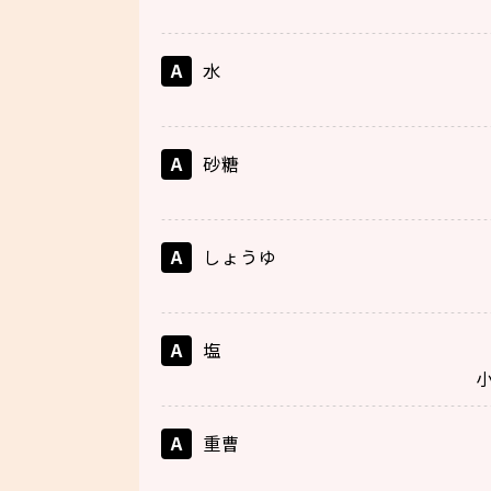
A
水
A
砂糖
A
しょうゆ
A
塩
小
A
重曹