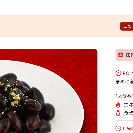
この
印
POI
まめに
1人分あ
エネ
食塩
目安