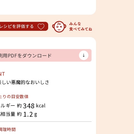
レシピを評価する
刷用PDFをダウンロード
NT
楽しい悪魔的なおいしさ
たりの目安数値
348
ルギー 約
kcal
1.2
相当量 約
g
調理時間