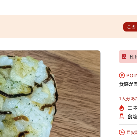
この
印
POI
食感が
1人分あ
エネ
食塩
目安