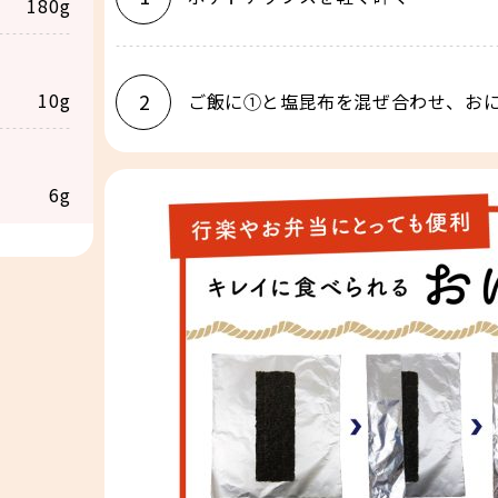
180g
10g
2
ご飯に①と塩昆布を混ぜ合わせ、おに
6g