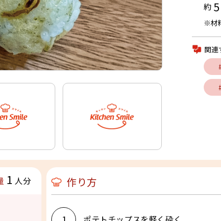
5
約
※材
関連
1
作り方
量
人分
1
ポテトチップスを軽く砕く