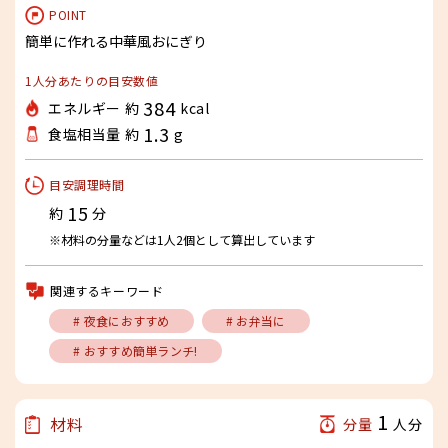
POINT
簡単に作れる中華風おにぎり
1人分あたりの目安数値
384
エネルギー 約
kcal
1.3
食塩相当量 約
g
目安調理時間
15
約
分
※材料の分量などは1人2個として算出しています
関連するキーワード
# 夜食におすすめ
# お弁当に
# おすすめ簡単ランチ!
1
材料
分量
人分