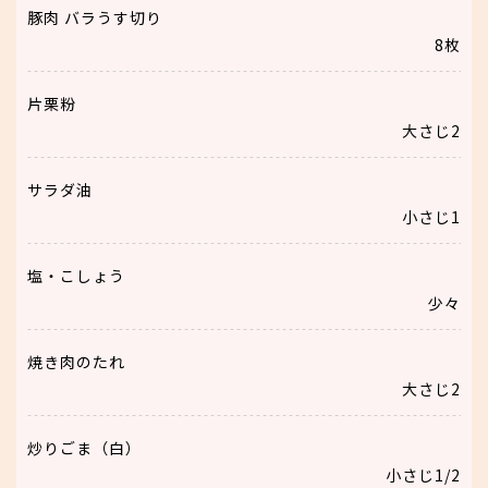
豚肉 バラうす切り
8枚
片栗粉
大さじ2
サラダ油
小さじ1
塩・こしょう
少々
焼き肉のたれ
大さじ2
炒りごま（白）
小さじ1/2