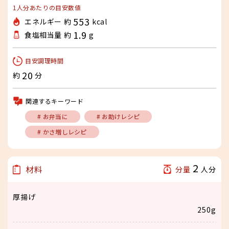
1人分あたりの目安数値
553
エネルギー 約
kcal
1.9
食塩相当量 約
g
目安調理時間
20
約
分
関連するキーワード
# お弁当に
# お助けレシピ
# かさ増しレシピ
2
材料
分量
人分
厚揚げ
250g