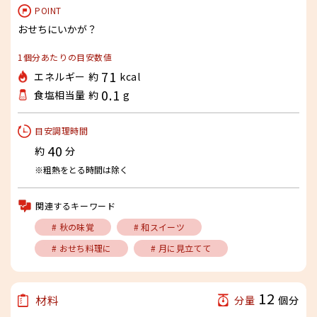
POINT
おせちにいかが？
1個分あたりの目安数値
71
エネルギー 約
kcal
0.1
食塩相当量 約
g
目安調理時間
40
約
分
※粗熱をとる時間は除く
関連するキーワード
# 秋の味覚
# 和スイーツ
# おせち料理に
# 月に見立てて
12
材料
分量
個分