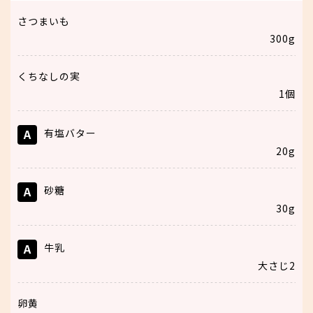
さつまいも
300g
くちなしの実
1個
A
有塩バター
20g
A
砂糖
30g
A
牛乳
大さじ2
卵黄