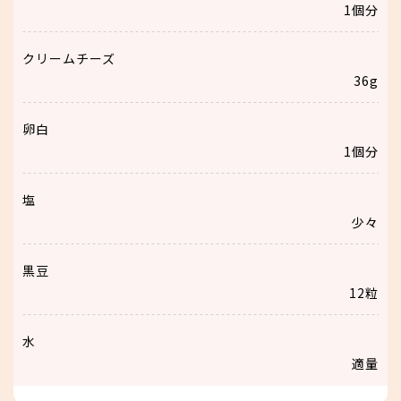
1個分
クリームチーズ
36g
卵白
1個分
塩
少々
黒豆
12粒
水
適量