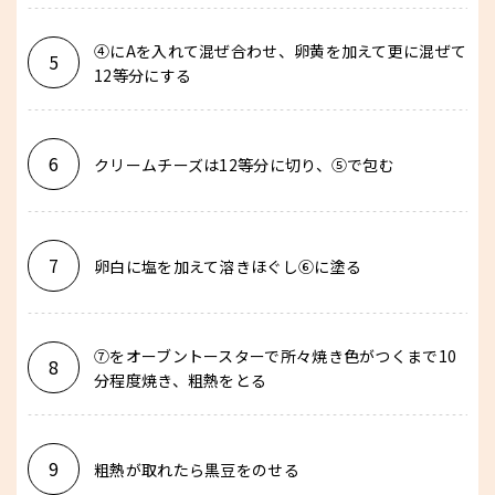
④にAを入れて混ぜ合わせ、卵黄を加えて更に混ぜて
5
12等分にする
6
クリームチーズは12等分に切り、⑤で包む
7
卵白に塩を加えて溶きほぐし⑥に塗る
⑦をオーブントースターで所々焼き色がつくまで10
8
分程度焼き、粗熱をとる
9
粗熱が取れたら黒豆をのせる