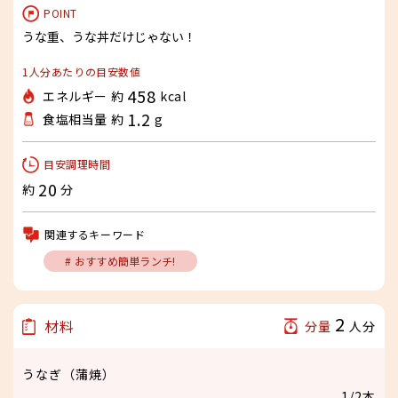
POINT
うな重、うな丼だけじゃない！
1人分あたりの目安数値
458
エネルギー 約
kcal
1.2
食塩相当量 約
g
目安調理時間
20
約
分
関連するキーワード
# おすすめ簡単ランチ!
2
材料
分量
人分
うなぎ（蒲焼）
1/2本