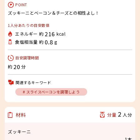
POINT
ズッキーニとベーコン＆チーズとの相性よし！
1人分あたりの目安数値
216
エネルギー 約
kcal
0.8
食塩相当量 約
g
目安調理時間
20
約
分
関連するキーワード
# スライスベーコンを調理しよう
2
材料
分量
人分
ズッキーニ
1本