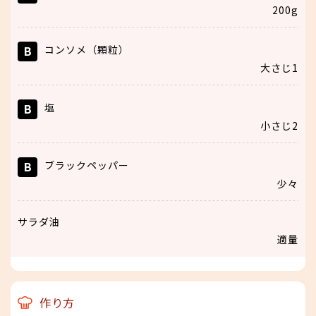
200g
B
コンソメ（顆粒）
大さじ1
B
塩
小さじ2
B
ブラックペッパー
少々
サラダ油
適量
作り方