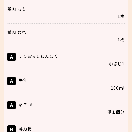
鶏肉 もも
1枚
鶏肉 むね
1枚
A
すりおろしにんにく
小さじ1
A
牛乳
100ml
A
溶き卵
卵１個分
B
薄力粉