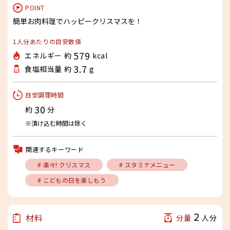
POINT
簡単お肉料理でハッピークリスマスを！
1人分あたりの目安数値
579
エネルギー 約
kcal
3.7
食塩相当量 約
g
目安調理時間
30
約
分
※漬け込む時間は除く
関連するキーワード
# 楽々! クリスマス
# スタミナメニュー
# こどもの日を楽しもう
2
材料
分量
人分