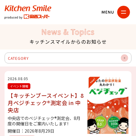
キッチンスマイル
関西スーパー
News & Topics
キッチンスマイルからのお知らせ
CATEGORY
OP
EN
2026.08.05
イベント情報
【キッチンブースイベント】8
月ベジチェック®測定会 in 中
央店
中央店でのベジチェック®測定会、8月
度の開催日をご案内いたします!
開催日：2026年8月29日