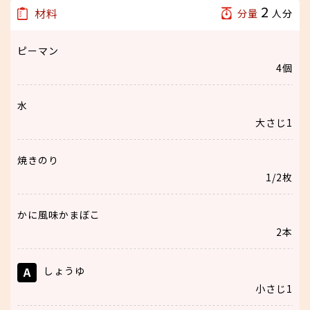
2
材料
分量
人分
ピーマン
4個
水
大さじ1
焼きのり
1/2枚
かに風味かまぼこ
2本
A
しょうゆ
小さじ1