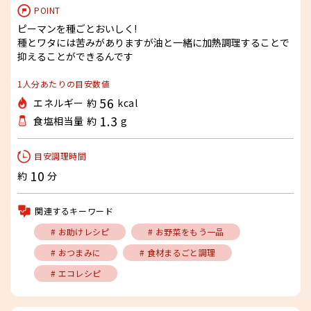
POINT
ピーマンを種ごとおいしく!
種とワタには苦みがありますが油と一緒に加熱調理することで
抑えることができるんです
1人分あたりの目安数値
56
エネルギー 約
kcal
1.3
食塩相当量 約
g
目安調理時間
10
約
分
関連するキーワード
# お助けレシピ
# お野菜をもう一品
# おつまみに
# 食材まるごと調理
# エコレシピ