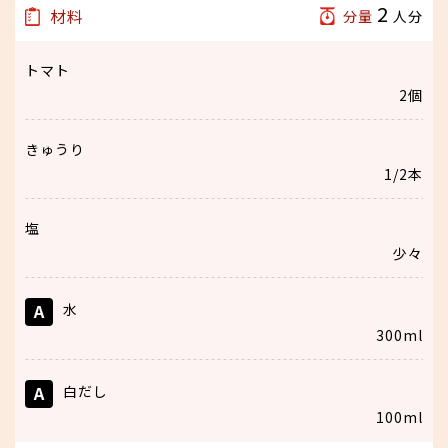
2
材料
分量
人分
トマト
2個
きゅうり
1/2本
塩
少々
A
水
300ml
A
白だし
100ml