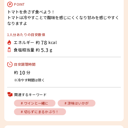
POINT
トマトを余さず食べよう！
トマトは冷やすことで酸味を感じにくくなり甘みを感じやすく
なりますよ
1人分あたりの目安数値
78
エネルギー 約
kcal
5.3
食塩相当量 約
g
目安調理時間
10
約
分
※冷やす時間は除く
関連するキーワード
# ワインと一緒に
# 涼味はいかが
# 切らずにまるかぶり！