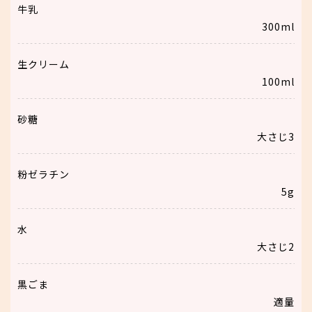
牛乳
300ml
生クリーム
100ml
砂糖
大さじ3
粉ゼラチン
5g
水
大さじ2
黒ごま
適量