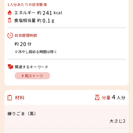
1人分あたりの目安数値
241
エネルギー 約
kcal
0.1
食塩相当量 約
g
目安調理時間
20
約
分
※冷やし固める時間は除く
関連するキーワード
# 和スイーツ
4
材料
分量
人分
練りごま（黒）
大さじ2