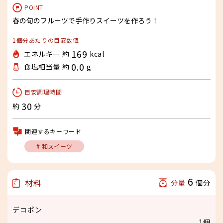
POINT
春の旬のフルーツで手作りスイーツを作ろう！
1個分あたりの目安数値
169
エネルギー 約
kcal
0.0
食塩相当量 約
g
目安調理時間
30
約
分
関連するキーワード
# 和スイーツ
6
材料
分量
個分
デコポン
1個