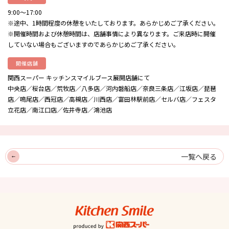
9:00〜17:00
※途中、1時間程度の休憩をいたしております。あらかじめご了承ください。
※開催時間および休憩時間は、店舗事情により異なります。ご来店時に開催
していない場合もございますのであらかじめご了承ください。
開催店舗
関西スーパー キッチンスマイルブース展開店舗にて
中央店／桜台店／荒牧店／八多店／河内磐船店／奈良三条店／江坂店／琵琶
店／鳴尾店／西冠店／高槻店／川西店／富田林駅前店／セルバ店／フェスタ
立花店／南江口店／佐井寺店／鴻池店
一覧へ戻る
キッチンスマイル