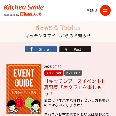
キッチンスマイル
関西スーパー
News & Topics
キッチンスマイルからのお知らせ
シェア
X
2025.07.30
イベント情報
終了しました
【キッチンブースイベント】
夏野菜「オクラ」を楽しも
う！
夏には「ネバネバ食材」という方も多い
のではないでしょうか?
ネバネバ食材の代表例といえば夏野菜で