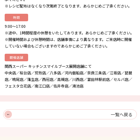
※レシピ配布はなくなり次第終了となります、あらかじめご了承ください。
時間
9:00〜17:00
※途中、1時間程度の休憩をいたしております。あらかじめご了承ください。
※開催時間および休憩時間は、店舗事情により異なります。ご来店時に開催
していない場合もございますのであらかじめご了承ください。
開催店舗
関西スーパー キッチンスマイルブース展開店舗にて
中央店／桜台店／荒牧店／八多店／河内磐船店／奈良三条店／江坂店／琵琶
店／鳴尾店／蒲生店／西冠店／高槻店／川西店／富田林駅前店／セルバ店／
フェスタ立花店／南江口店／佐井寺店／鴻池店
一覧へ戻る